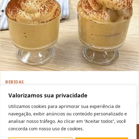
BEBIDAS
Creme de Café Caseiro: Receita Super Cremosa com 3
Ingredientes
Valorizamos sua privacidade
Utilizamos cookies para aprimorar sua experiência de
navegação, exibir anúncios ou conteúdo personalizado e
analisar nosso tráfego. Ao clicar em “Aceitar todos”, você
© 2026
Mister Minos | Receitas Fáceis com Gostinho de Casa
—
concorda com nosso uso de cookies.
Todas as receitas com amor. 🍳