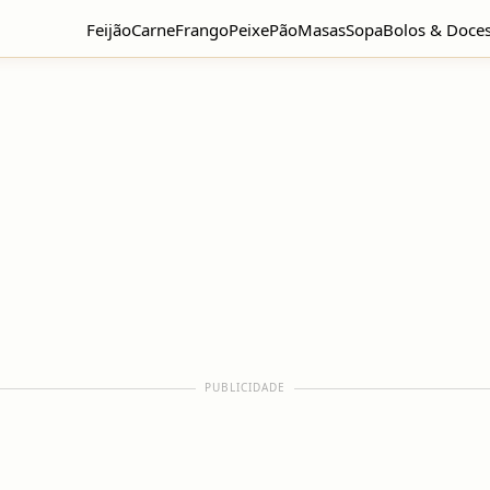
Feijão
Carne
Frango
Peixe
Pão
Masas
Sopa
Bolos & Doce
PUBLICIDADE