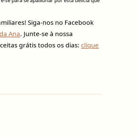
are-se para se apaixonar por esta delícia que
amiliares! Siga-nos no Facebook
 da Ana
. Junte-se à nossa
itas grátis todos os dias:
clique