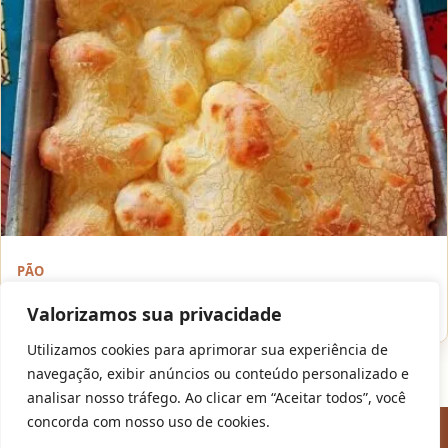
PÃO
Biscoito Montanha-Russa de Polvilho: O Segredo do Efeito
Valorizamos sua privacidade
Gigante e Crocante
Utilizamos cookies para aprimorar sua experiência de
navegação, exibir anúncios ou conteúdo personalizado e
analisar nosso tráfego. Ao clicar em “Aceitar todos”, você
© 2026
Mister Minos | Receitas Fáceis com Gostinho de Casa
—
concorda com nosso uso de cookies.
Todas as receitas com amor. 🍳