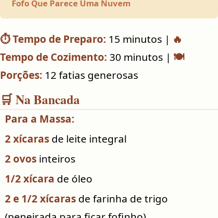
Fofo Que Parece Uma Nuvem
⏱️ Tempo de Preparo:
15 minutos |
🔥
Tempo de Cozimento:
30 minutos |
🍽️
Porções:
12 fatias generosas
🛒 Na Bancada
Para a Massa:
2 xícaras
de leite integral
2 ovos
inteiros
1/2 xícara
de óleo
2 e 1/2 xícaras
de farinha de trigo
(peneirada para ficar fofinho)