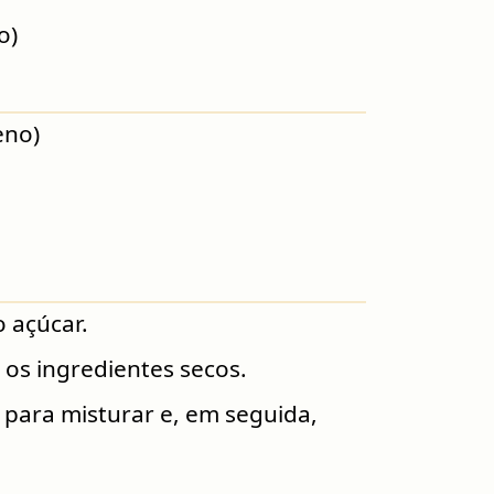
o)
eno)
o açúcar.
os ingredientes secos.
para misturar e, em seguida,