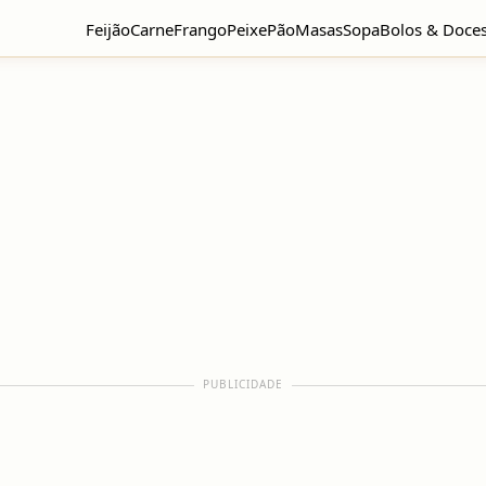
Feijão
Carne
Frango
Peixe
Pão
Masas
Sopa
Bolos & Doce
PUBLICIDADE