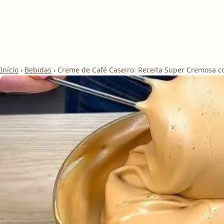
Início
›
Bebidas
›
Creme de Café Caseiro: Receita Super Cremosa c