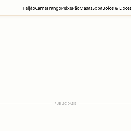
Feijão
Carne
Frango
Peixe
Pão
Masas
Sopa
Bolos & Doce
PUBLICIDADE