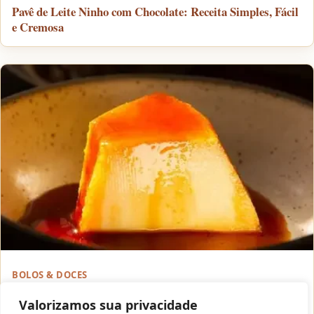
Pavê de Leite Ninho com Chocolate: Receita Simples, Fácil
e Cremosa
BOLOS & DOCES
Pudim de Leite Condensado Cremoso: A Receita Perfeita e
Irresistível
Valorizamos sua privacidade