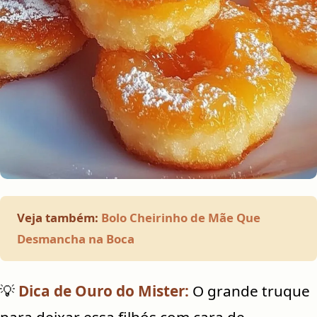
Veja também:
Bolo Cheirinho de Mãe Que
Desmancha na Boca
💡
Dica de Ouro do Mister:
O grande truque
para deixar essa filhós com cara de