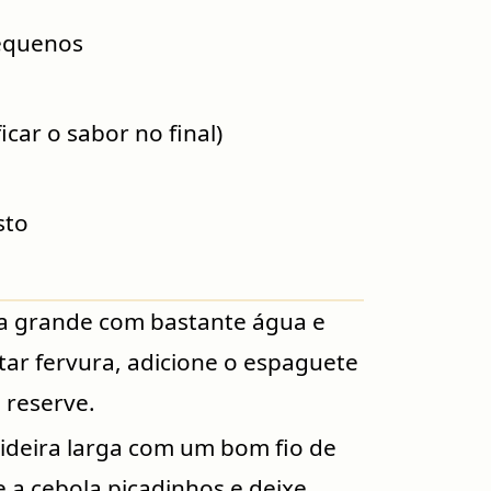
equenos
icar o sabor no final)
sto
a grande com bastante água e
tar fervura, adicione o espaguete
e reserve.
ideira larga com um bom fio de
e a cebola picadinhos e deixe