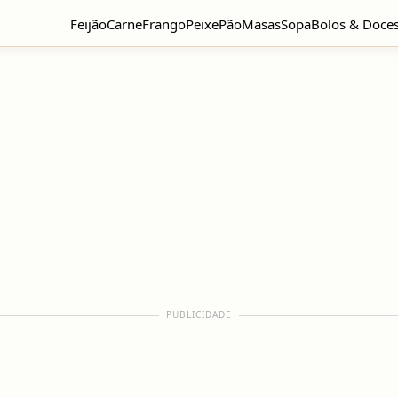
Feijão
Carne
Frango
Peixe
Pão
Masas
Sopa
Bolos & Doce
PUBLICIDADE