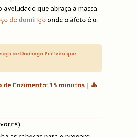
o aveludado que abraça a massa.
oço de domingo
onde o afeto é o
oço de Domingo Perfeito que
 de Cozimento: 15 minutos | 🍝
vorita)
ha as cabeças para o preparo