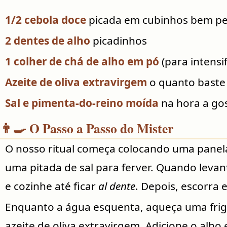
1/2 cebola doce
picada em cubinhos bem p
2 dentes de alho
picadinhos
1 colher de chá de alho em pó
(para intensif
Azeite de oliva extravirgem
o quanto baste
Sal e pimenta-do-reino moída
na hora a go
👨‍🍳 O Passo a Passo do Mister
O nosso ritual começa colocando uma panel
uma pitada de sal para ferver. Quando levan
e cozinhe até ficar
al dente
. Depois, escorra 
Enquanto a água esquenta, aqueça uma frig
azeite de oliva extravirgem. Adicione o alho 