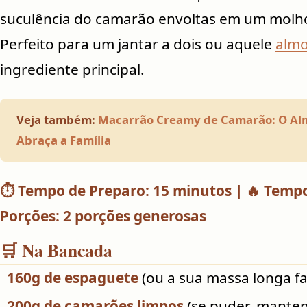
suculência do camarão envoltas em um molh
Perfeito para um jantar a dois ou aquele
alm
ingrediente principal.
Veja também:
Macarrão Creamy de Camarão: O Alm
Abraça a Família
⏱️ Tempo de Preparo: 15 minutos | 🔥 Tempo
Porções: 2 porções generosas
🛒 Na Bancada
160g de espaguete
(ou a sua massa longa fa
200g de camarões limpos
(se puder, manten