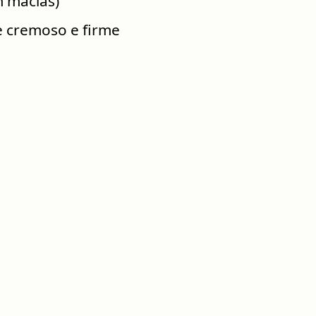
m macias)
te cremoso e firme