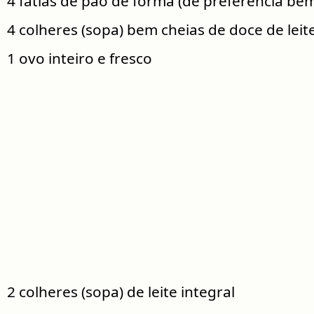
4 fatias de pão de forma (de preferência be
4 colheres (sopa) bem cheias de doce de lei
1 ovo inteiro e fresco
2 colheres (sopa) de leite integral