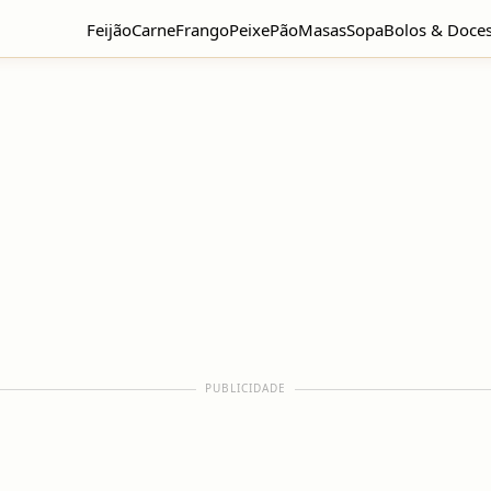
Feijão
Carne
Frango
Peixe
Pão
Masas
Sopa
Bolos & Doce
PUBLICIDADE