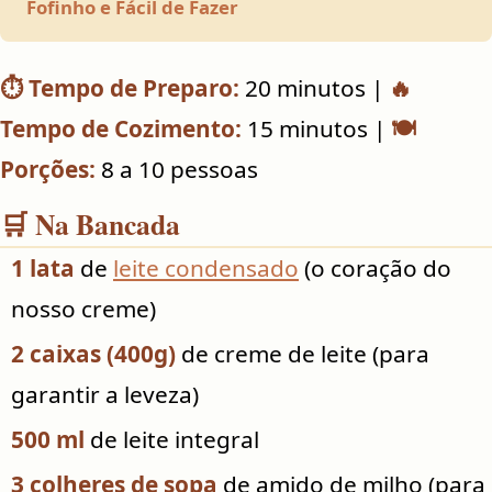
Fofinho e Fácil de Fazer
⏱️ Tempo de Preparo:
20 minutos |
🔥
Tempo de Cozimento:
15 minutos |
🍽️
Porções:
8 a 10 pessoas
🛒 Na Bancada
1 lata
de
leite condensado
(o coração do
nosso creme)
2 caixas (400g)
de creme de leite (para
garantir a leveza)
500 ml
de leite integral
3 colheres de sopa
de amido de milho (para