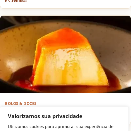
e Cremosa
BOLOS & DOCES
Pudim de Leite Condensado Cremoso: A Receita Perfeita e
Irresistível
Valorizamos sua privacidade
Utilizamos cookies para aprimorar sua experiência de